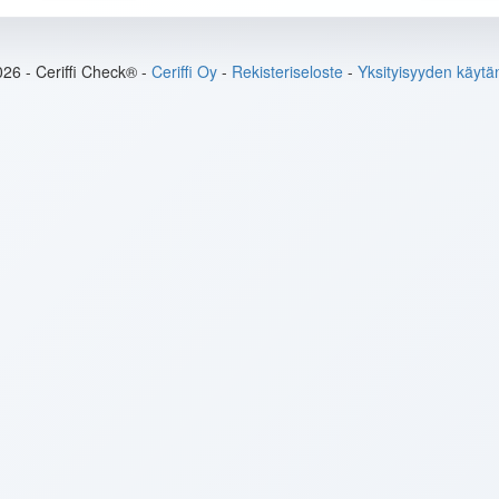
26 - Ceriffi Check® -
Ceriffi Oy
-
Rekisteriseloste
-
Yksityisyyden käytä