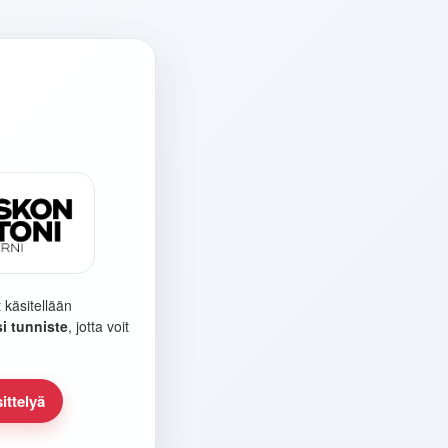
 käsitellään
i tunniste
, jotta voit
ittelyä