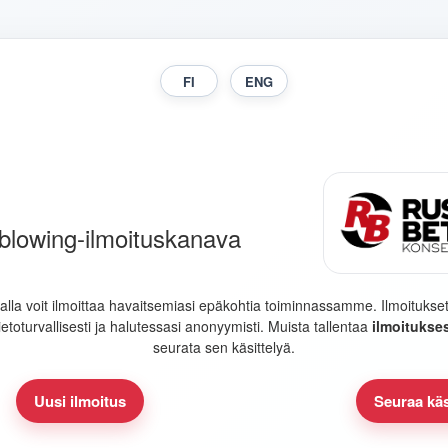
blowing-ilmoituskanava
alla voit ilmoittaa havaitsemiasi epäkohtia toiminnassamme. Ilmoitukset
tietoturvallisesti ja halutessasi anonyymisti. Muista tallentaa
ilmoitukses
seurata sen käsittelyä.
Uusi ilmoitus
Seuraa käs